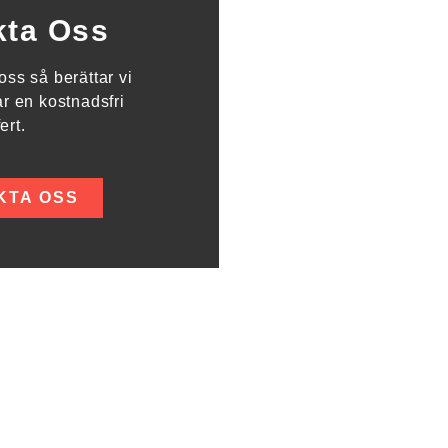
kta Oss
ss så berättar vi
r en kostnadsfri
fert.
KTA OSS