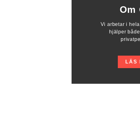
Om 
Vi arbetar i he
hjälper både
privatp
LÄS