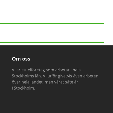
ng oss direk
0708 - 400 516
Om oss
Vi är ett elföretag som arbetar i hela
Stockholms län. Vi utför givetvis även arbeten
över hela landet, men vårat säte är
i Stockholm.