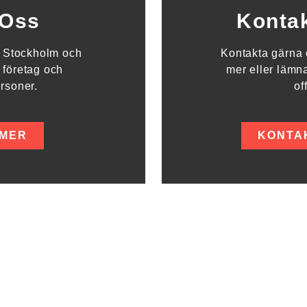
Oss
Konta
la Stockholm och
Kontakta gärna o
 företag och
mer eller lämna
ersoner.
of
 MER
KONTA