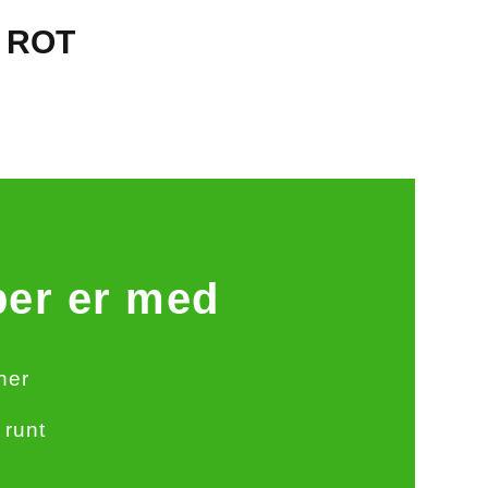
ROT
per er med
oner
 runt