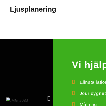
Ljusplanering
Vi hjäl
Elinstallati
Jour dygnet
Målning