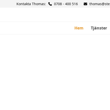
Skip
Kontakta Thomas:
0708 - 400 516
thomas@stel
to
content
Hem
Tjänster